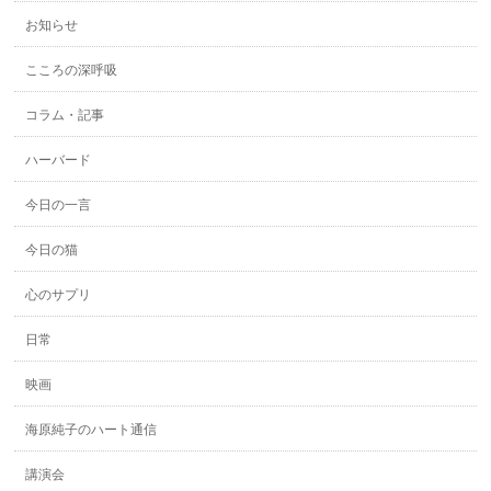
お知らせ
こころの深呼吸
コラム・記事
ハーバード
今日の一言
今日の猫
心のサプリ
日常
映画
海原純子のハート通信
講演会