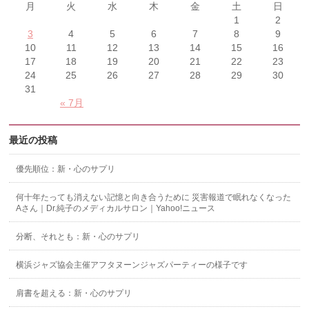
月
火
水
木
金
土
日
1
2
3
4
5
6
7
8
9
10
11
12
13
14
15
16
17
18
19
20
21
22
23
24
25
26
27
28
29
30
31
« 7月
最近の投稿
優先順位：新・心のサプリ
何十年たっても消えない記憶と向き合うために 災害報道で眠れなくなった
Aさん｜Dr.純子のメディカルサロン｜Yahoo!ニュース
分断、それとも：新・心のサプリ
横浜ジャズ協会主催アフタヌーンジャズパーティーの様子です
肩書を超える：新・心のサプリ