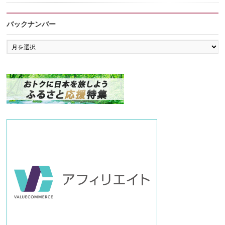
バックナンバー
バ
ッ
ク
ナ
ン
バ
ー