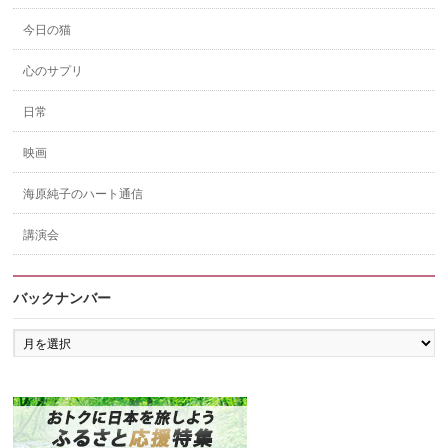
今日の猫
心のサプリ
日常
映画
海原純子のハート通信
講演会
バックナンバー
バ
ッ
ク
ナ
ン
バ
ー