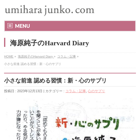
MENU
海原純子のHarvard Diary
HOME
»
海原純子のHarvard Diary
»
コラム・記事
»
小さな前進 認める習慣：新・心のサプリ
小さな前進 認める習慣：新・心のサプリ
投稿日 : 2023年12月13日 | カテゴリー :
コラム・記事
,
心のサプリ