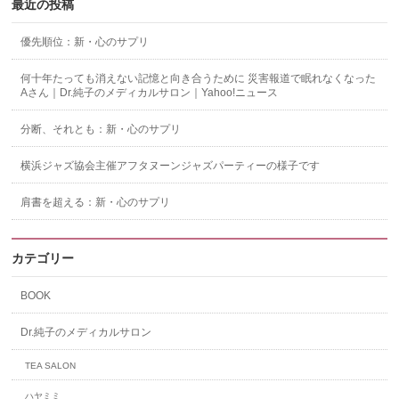
最近の投稿
優先順位：新・心のサプリ
何十年たっても消えない記憶と向き合うために 災害報道で眠れなくなった
Aさん｜Dr.純子のメディカルサロン｜Yahoo!ニュース
分断、それとも：新・心のサプリ
横浜ジャズ協会主催アフタヌーンジャズパーティーの様子です
肩書を超える：新・心のサプリ
カテゴリー
BOOK
Dr.純子のメディカルサロン
TEA SALON
ハヤミミ