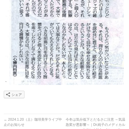
シェア
←
2024.1.20（土）珈琲美学ライブ中
今冬は気分低下とだるさに注意 ～気温
止のお知らせ
急変が悪影響～｜Dr.純子のメディカル