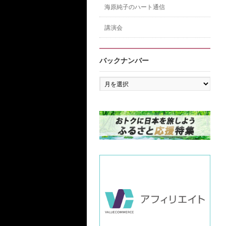
海原純子のハート通信
講演会
バックナンバー
バ
ッ
ク
ナ
ン
バ
ー