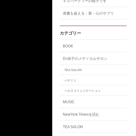
ャズパーティーの様子です
肩書を超える：新・心のサプリ
カテゴリー
BOOK
Dr.純子のメディカルサロン
TEA SALON
ハヤミミ
ヘルスコミュニケーション
MUSIC
NewYork Timesを読む
TEA SALON