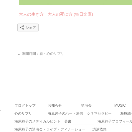
大人の生き方 大人の死に方 (毎日文庫)
シェア
←
隙間時間：新・心のサプリ
ブログトップ
お知らせ
講演会
MUSIC
心のサプリ
海原純子のハート通信
シネマセラピー
海原純
海原純子のメディカルヒント
著書
海原純子プロフィー
海原純子の講演会・ライブ・ディナーショー
講演依頼