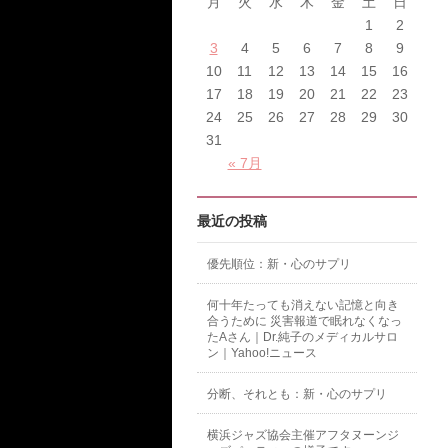
月
火
水
木
金
土
日
1
2
3
4
5
6
7
8
9
10
11
12
13
14
15
16
17
18
19
20
21
22
23
24
25
26
27
28
29
30
31
« 7月
最近の投稿
優先順位：新・心のサプリ
何十年たっても消えない記憶と向き
合うために 災害報道で眠れなくなっ
たAさん｜Dr.純子のメディカルサロ
ン｜Yahoo!ニュース
分断、それとも：新・心のサプリ
横浜ジャズ協会主催アフタヌーンジ