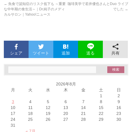
←
魚食で認知症のリスク低下も ～重要
珈琲美学で若井優也さんとDuo ライブ
な中年期の食生活～｜Dr.純子のメディ
でした
→
カルサロン｜Yahoo!ニュース
シェア
ツイート
追加
共有
送る
2026年8月
月
火
水
木
金
土
日
1
2
3
4
5
6
7
8
9
10
11
12
13
14
15
16
17
18
19
20
21
22
23
24
25
26
27
28
29
30
31
« 7月