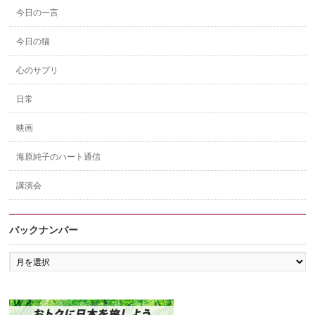
今日の一言
今日の猫
心のサプリ
日常
映画
海原純子のハート通信
講演会
バックナンバー
バ
ッ
ク
ナ
ン
バ