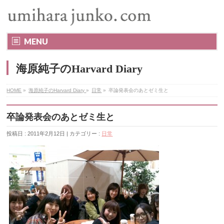
MENU
海原純子のHarvard Diary
HOME
»
海原純子のHarvard Diary
»
日常
»
卒論発表会のあとゼミ生と
卒論発表会のあとゼミ生と
投稿日 : 2011年2月12日 | カテゴリー :
日常