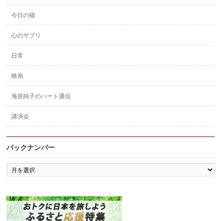
今日の猫
心のサプリ
日常
映画
海原純子のハート通信
講演会
バックナンバー
バ
ッ
ク
ナ
ン
バ
ー