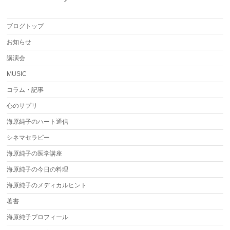
ブログトップ
お知らせ
講演会
MUSIC
コラム・記事
心のサプリ
海原純子のハート通信
シネマセラピー
海原純子の医学講座
海原純子の今日の料理
海原純子のメディカルヒント
著書
海原純子プロフィール