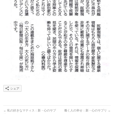
シェア
←
私の好きなマティス：新・心のサプ
働く人の幸せ：新・心のサプリ
→