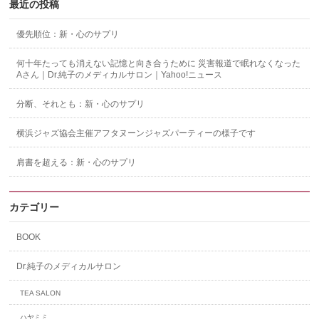
最近の投稿
優先順位：新・心のサプリ
何十年たっても消えない記憶と向き合うために 災害報道で眠れなくなった
Aさん｜Dr.純子のメディカルサロン｜Yahoo!ニュース
分断、それとも：新・心のサプリ
横浜ジャズ協会主催アフタヌーンジャズパーティーの様子です
肩書を超える：新・心のサプリ
カテゴリー
BOOK
Dr.純子のメディカルサロン
TEA SALON
ハヤミミ