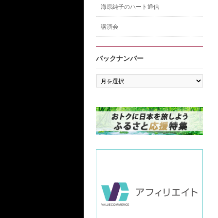
海原純子のハート通信
講演会
バックナンバー
バ
ッ
ク
ナ
ン
バ
ー