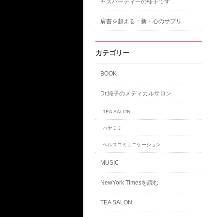
ャズパーティーの様子です
肩書を超える：新・心のサプリ
カテゴリー
BOOK
Dr.純子のメディカルサロン
TEA SALON
ハヤミミ
ヘルスコミュニケーション
MUSIC
NewYork Timesを読む
TEA SALON