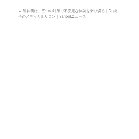
←
連休明け、五つの対策で不安定な体調を乗り切る｜Dr.純
子のメディカルサロン｜Yahoo!ニュース