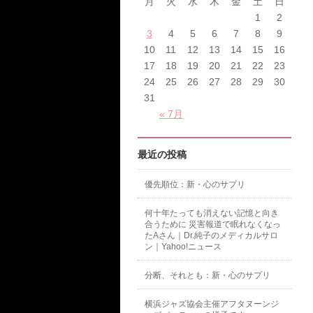
月
火
水
木
金
土
日
1
2
3
4
5
6
7
8
9
10
11
12
13
14
15
16
17
18
19
20
21
22
23
24
25
26
27
28
29
30
31
« 7月
最近の投稿
優先順位：新・心のサプリ
何十年たっても消えない記憶と向き
合うために 災害報道で眠れなくなっ
たAさん｜Dr.純子のメディカルサロ
ン｜Yahoo!ニュース
分断、それとも：新・心のサプリ
横浜ジャズ協会主催アフタヌーンジ