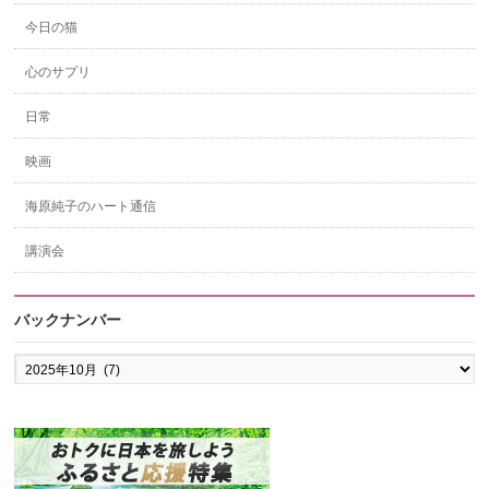
今日の猫
心のサプリ
日常
映画
海原純子のハート通信
講演会
バックナンバー
バ
ッ
ク
ナ
ン
バ
ー