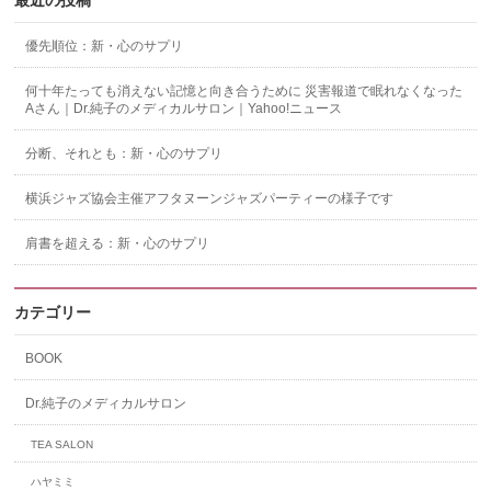
最近の投稿
優先順位：新・心のサプリ
何十年たっても消えない記憶と向き合うために 災害報道で眠れなくなった
Aさん｜Dr.純子のメディカルサロン｜Yahoo!ニュース
分断、それとも：新・心のサプリ
横浜ジャズ協会主催アフタヌーンジャズパーティーの様子です
肩書を超える：新・心のサプリ
カテゴリー
BOOK
Dr.純子のメディカルサロン
TEA SALON
ハヤミミ