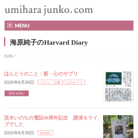
MENU
海原純子のHarvard Diary
HOME
»
ほんとうのこと：新・心のサプリ
2025年6月30日
コラム・記事
心のサプリ
続きを読む
茨木いのちの電話40周年記念 講演＆ライ
ブでした
2025年6月30日
MUSIC