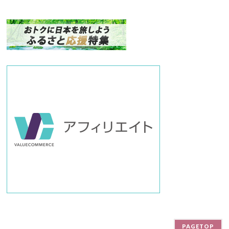
ク
ナ
ン
バ
ー
PAGETOP