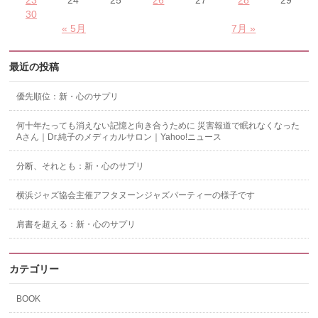
23
24
25
26
27
28
29
30
« 5月
7月 »
最近の投稿
優先順位：新・心のサプリ
何十年たっても消えない記憶と向き合うために 災害報道で眠れなくなった
Aさん｜Dr.純子のメディカルサロン｜Yahoo!ニュース
分断、それとも：新・心のサプリ
横浜ジャズ協会主催アフタヌーンジャズパーティーの様子です
肩書を超える：新・心のサプリ
カテゴリー
BOOK