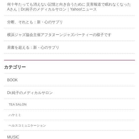
何十年たっても消えない記憶と向き合うために 災害報道で眠れなくなった
Aさん｜Dr.純子のメディカルサロン｜Yahoo!ニュース
分断、それとも：新・心のサプリ
横浜ジャズ協会主催アフタヌーンジャズパーティーの様子です
肩書を超える：新・心のサプリ
カテゴリー
BOOK
Dr.純子のメディカルサロン
TEA SALON
ハヤミミ
ヘルスコミュニケーション
MUSIC