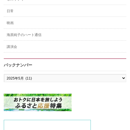
日常
映画
海原純子のハート通信
講演会
バックナンバー
バ
ッ
ク
ナ
ン
バ
ー