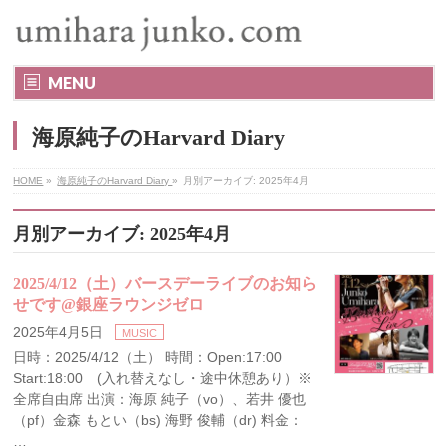
MENU
海原純子のHarvard Diary
HOME
»
海原純子のHarvard Diary
»
月別アーカイブ: 2025年4月
月別アーカイブ: 2025年4月
2025/4/12（土）バースデーライブのお知ら
せです@銀座ラウンジゼロ
2025年4月5日
MUSIC
日時：2025/4/12（土） 時間：Open:17:00
Start:18:00 (入れ替えなし・途中休憩あり）※
全席自由席 出演：海原 純子（vo）、若井 優也
（pf）金森 もとい（bs) 海野 俊輔（dr) 料金：
…