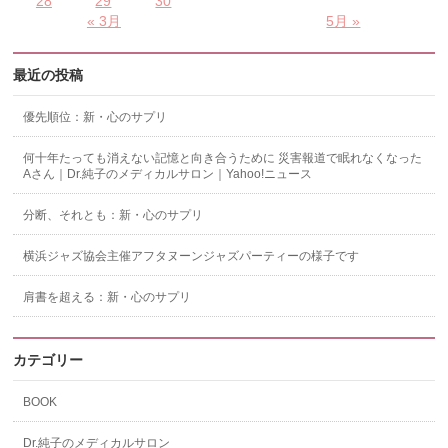
28
29
30
« 3月
5月 »
最近の投稿
優先順位：新・心のサプリ
何十年たっても消えない記憶と向き合うために 災害報道で眠れなくなった
Aさん｜Dr.純子のメディカルサロン｜Yahoo!ニュース
分断、それとも：新・心のサプリ
横浜ジャズ協会主催アフタヌーンジャズパーティーの様子です
肩書を超える：新・心のサプリ
カテゴリー
BOOK
Dr.純子のメディカルサロン