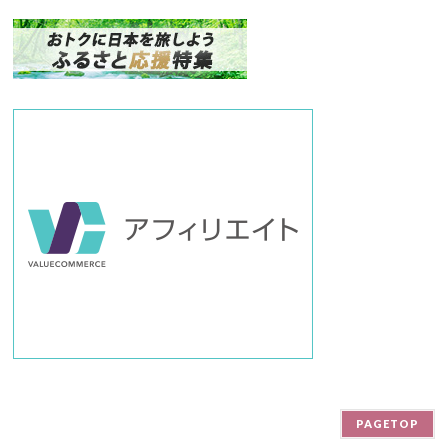
ナ
ン
バ
ー
PAGETOP