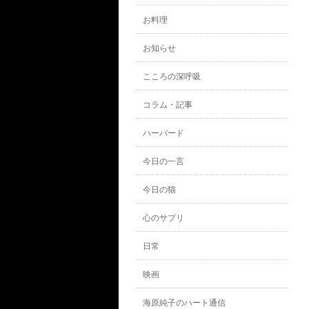
お料理
お知らせ
こころの深呼吸
コラム・記事
ハーバード
今日の一言
今日の猫
心のサプリ
日常
映画
海原純子のハート通信