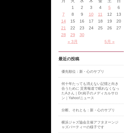
月
火
水
木
金
土
日
1
2
3
4
5
6
7
8
9
10
11
12
13
14
15
16
17
18
19
20
21
22
23
24
25
26
27
28
29
30
« 3月
5月 »
最近の投稿
優先順位：新・心のサプリ
何十年たっても消えない記憶と向き
合うために 災害報道で眠れなくなっ
たAさん｜Dr.純子のメディカルサロ
ン｜Yahoo!ニュース
分断、それとも：新・心のサプリ
横浜ジャズ協会主催アフタヌーンジ
ャズパーティーの様子です