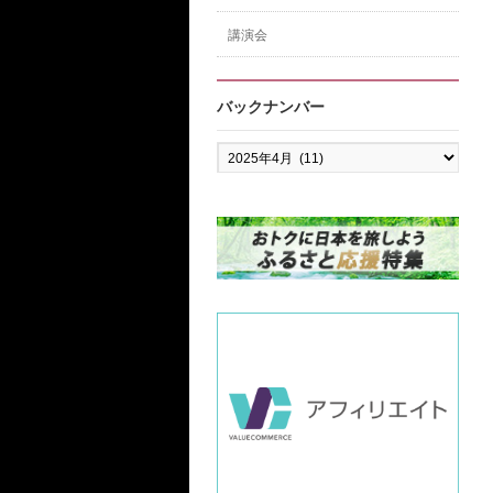
講演会
バックナンバー
バ
ッ
ク
ナ
ン
バ
ー