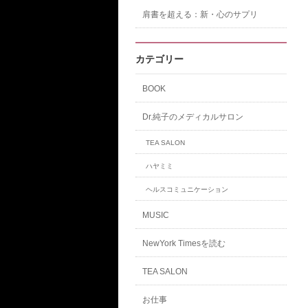
肩書を超える：新・心のサプリ
カテゴリー
BOOK
Dr.純子のメディカルサロン
TEA SALON
ハヤミミ
ヘルスコミュニケーション
MUSIC
NewYork Timesを読む
TEA SALON
お仕事