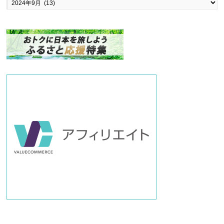
ッ
ク
ナ
ン
バ
ー