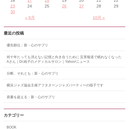
16
17
18
19
20
21
22
23
24
25
26
27
28
29
30
« 8月
10月 »
最近の投稿
優先順位：新・心のサプリ
何十年たっても消えない記憶と向き合うために 災害報道で眠れなくなった
Aさん｜Dr.純子のメディカルサロン｜Yahoo!ニュース
分断、それとも：新・心のサプリ
横浜ジャズ協会主催アフタヌーンジャズパーティーの様子です
肩書を超える：新・心のサプリ
カテゴリー
BOOK