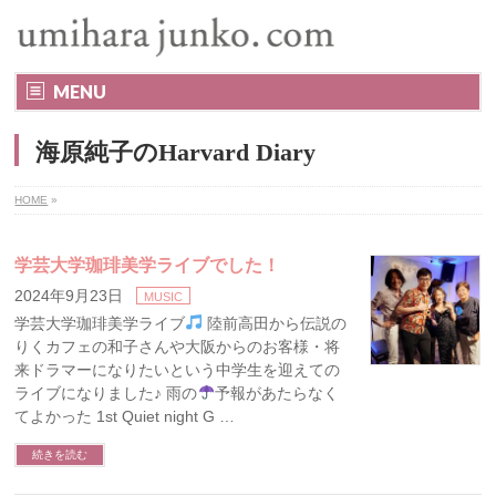
MENU
海原純子のHarvard Diary
HOME
»
学芸大学珈琲美学ライブでした！
2024年9月23日
MUSIC
学芸大学珈琲美学ライブ
陸前高田から伝説の
りくカフェの和子さんや大阪からのお客様・将
来ドラマーになりたいという中学生を迎えての
ライブになりました♪ 雨の
予報があたらなく
てよかった 1st Quiet night G …
続きを読む