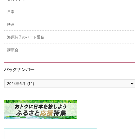
日常
映画
海原純子のハート通信
講演会
バックナンバー
バ
ッ
ク
ナ
ン
バ
ー