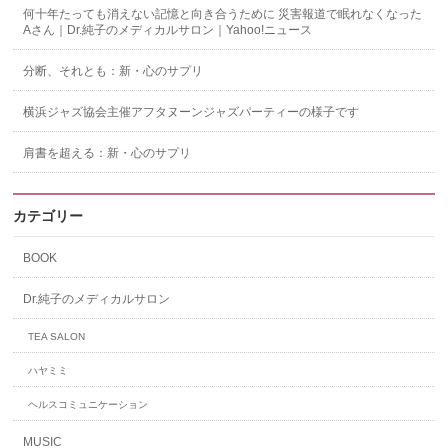
何十年たっても消えない記憶と向き合うために 災害報道で眠れなくなった
Aさん｜Dr.純子のメディカルサロン｜Yahoo!ニュース
分断、それとも：新・心のサプリ
横浜ジャズ協会主催アフタヌーンジャズパーティーの様子です
肩書を超える：新・心のサプリ
カテゴリー
BOOK
Dr.純子のメディカルサロン
TEA SALON
ハヤミミ
ヘルスコミュニケーション
MUSIC