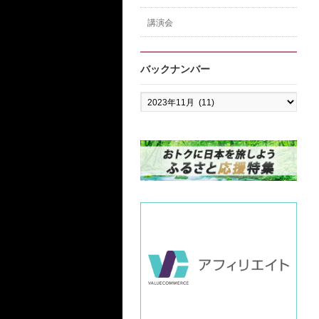
講演会
バックナンバー
バ
ッ
ク
ナ
ン
バ
ー