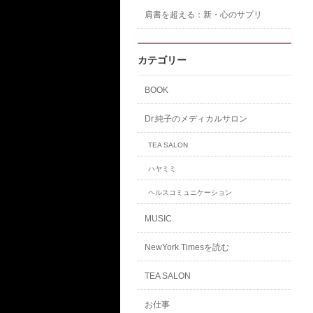
肩書を超える：新・心のサプリ
カテゴリー
BOOK
Dr.純子のメディカルサロン
TEA SALON
ハヤミミ
ヘルスコミュニケーション
MUSIC
NewYork Timesを読む
TEA SALON
お仕事