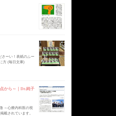
ださーい！表紙のふー
方 (毎日文庫)
から～｜Dr.純子
徴 ～心療内科医の視
でも掲載されています。