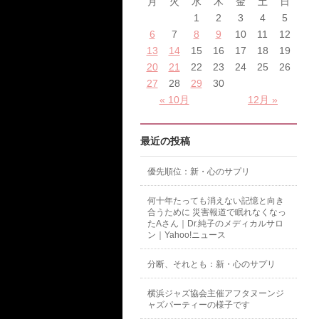
月
火
水
木
金
土
日
1
2
3
4
5
6
7
8
9
10
11
12
13
14
15
16
17
18
19
20
21
22
23
24
25
26
27
28
29
30
« 10月
12月 »
最近の投稿
優先順位：新・心のサプリ
何十年たっても消えない記憶と向き
合うために 災害報道で眠れなくなっ
たAさん｜Dr.純子のメディカルサロ
ン｜Yahoo!ニュース
分断、それとも：新・心のサプリ
横浜ジャズ協会主催アフタヌーンジ
ャズパーティーの様子です