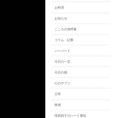
お料理
お知らせ
こころの深呼吸
コラム・記事
ハーバード
今日の一言
今日の猫
心のサプリ
日常
映画
海原純子のハート通信