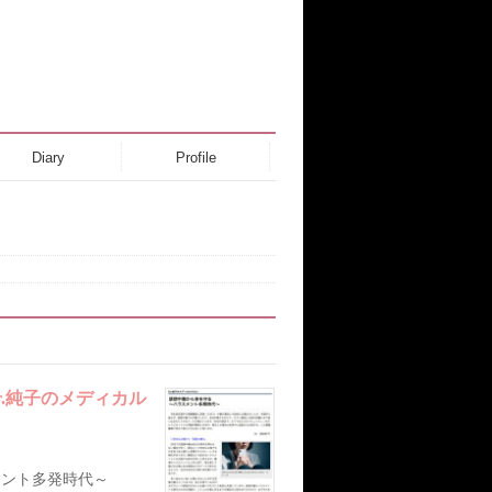
Diary
Profile
.純子のメディカル
メント多発時代～