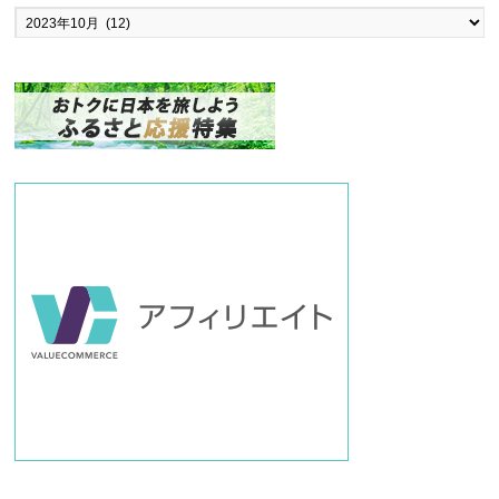
バ
ッ
ク
ナ
ン
バ
ー