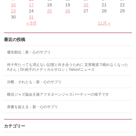
16
17
18
19
20
21
22
23
24
25
26
27
28
29
30
31
« 9月
11月 »
最近の投稿
優先順位：新・心のサプリ
何十年たっても消えない記憶と向き合うために 災害報道で眠れなくなった
Aさん｜Dr.純子のメディカルサロン｜Yahoo!ニュース
分断、それとも：新・心のサプリ
横浜ジャズ協会主催アフタヌーンジャズパーティーの様子です
肩書を超える：新・心のサプリ
カテゴリー