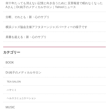
何十年たっても消えない記憶と向き合うために 災害報道で眠れなくなった
Aさん｜Dr.純子のメディカルサロン｜Yahoo!ニュース
分断、それとも：新・心のサプリ
横浜ジャズ協会主催アフタヌーンジャズパーティーの様子です
肩書を超える：新・心のサプリ
カテゴリー
BOOK
Dr.純子のメディカルサロン
TEA SALON
ハヤミミ
ヘルスコミュニケーション
MUSIC