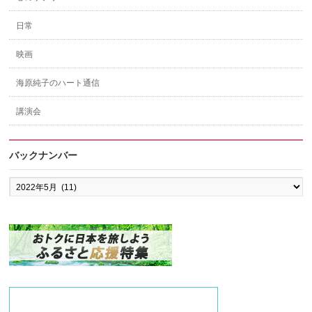
日常
映画
海原純子のハート通信
講演会
バックナンバー
バ
ッ
ク
ナ
ン
バ
ー