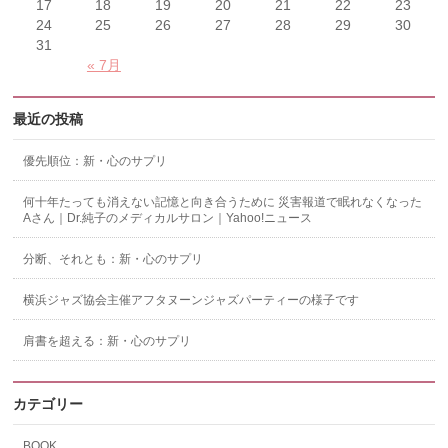
17
18
19
20
21
22
23
24
25
26
27
28
29
30
31
« 7月
最近の投稿
優先順位：新・心のサプリ
何十年たっても消えない記憶と向き合うために 災害報道で眠れなくなった
Aさん｜Dr.純子のメディカルサロン｜Yahoo!ニュース
分断、それとも：新・心のサプリ
横浜ジャズ協会主催アフタヌーンジャズパーティーの様子です
肩書を超える：新・心のサプリ
カテゴリー
BOOK