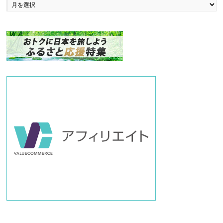
ッ
ク
ナ
ン
バ
ー