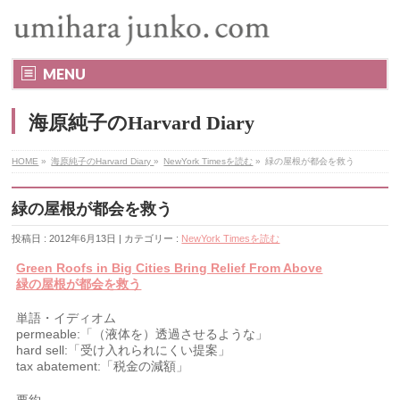
MENU
海原純子のHarvard Diary
HOME
»
海原純子のHarvard Diary
»
NewYork Timesを読む
»
緑の屋根が都会を救う
緑の屋根が都会を救う
投稿日 : 2012年6月13日 | カテゴリー :
NewYork Timesを読む
Green Roofs in Big Cities Bring Relief From Above
緑の屋根が都会を救う
単語・イディオム
permeable:「（液体を）透過させるような」
hard sell:「受け入れられにくい提案」
tax abatement:「税金の減額」