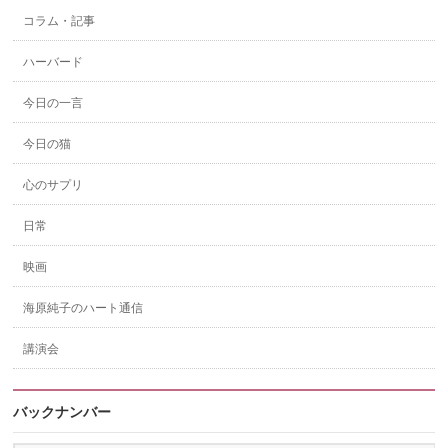
コラム・記事
ハーバード
今日の一言
今日の猫
心のサプリ
日常
映画
海原純子のハート通信
講演会
バックナンバー
バ