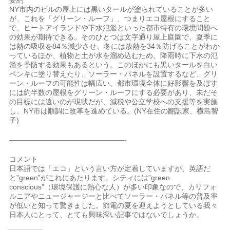
要約
NY市内のビルの屋上には黒いタールが塗られていることが多い
が、これを「グリーン・ルーフ」、つまりエコ屋根にすること
で、ヒートアイランドや下水氾濫といった都市特有の環境問題へ
の効果が期待できる。そのひとつは文字通り屋上庭園で、夏季に
は熱の吸収を84％減少させ、冬には放熱を34％防げることがわか
っているほか、植物と土が水を溜め込むため、降雨時に下水の氾
濫を予防する効果もあるという。このほかにも黒いタールを白い
ペンキに塗り替えたり、ソーラー・パネルを設置するなど、グリ
ーン・ルーフの可能性は幅広い。都市環境全体に好影響を及ぼす
には約半数の屋根をグリーン・ルーフにする必要があり、未だそ
の目標には遠いのが現状だが、減税や公立学校への支援等を実施
し、NY市は順調に改革を進めている。(NY在住の翻訳家、横島智
子)
————————————————-
コメント
日本語では「エコ」という言い方が定着していますが、英語だ
と”green”がこれにあたります。シティには”green
conscious”（環境保護に熱心な人）が多い印象なので、カリフォ
ルニアやニュージャージーと比べてソーラー・パネル等の普及率
が低いと知って驚きました。節電の夏を迎えようとしている我々
日本人にとって、とても興味深い記事ではないでしょうか。