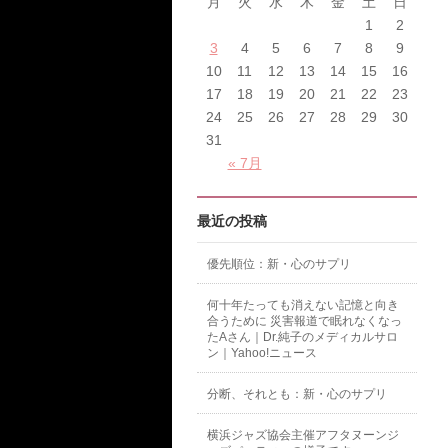
月
火
水
木
金
土
日
1
2
3
4
5
6
7
8
9
10
11
12
13
14
15
16
17
18
19
20
21
22
23
24
25
26
27
28
29
30
31
« 7月
最近の投稿
優先順位：新・心のサプリ
何十年たっても消えない記憶と向き
合うために 災害報道で眠れなくなっ
たAさん｜Dr.純子のメディカルサロ
ン｜Yahoo!ニュース
分断、それとも：新・心のサプリ
横浜ジャズ協会主催アフタヌーンジ