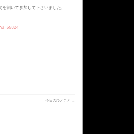
間を割いて参加して下さいました。
p?id=55824
今日のひとこと
→