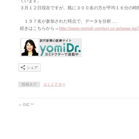
ています。
３月１２日現在ですが、既に３００名の方が平均１６分の時
１９７名が参加された時点で、データを分析…..
続きはこちらから→
http://www.yomidr.yomiuri.co.jp/page.js
シェア
投稿タグ
ヨミドクター
←
ねむー