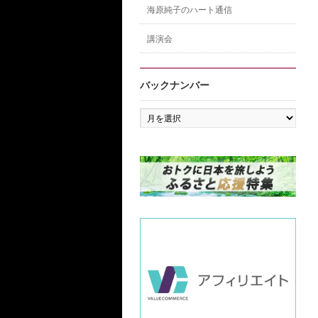
海原純子のハート通信
講演会
バックナンバー
バ
ッ
ク
ナ
ン
バ
ー