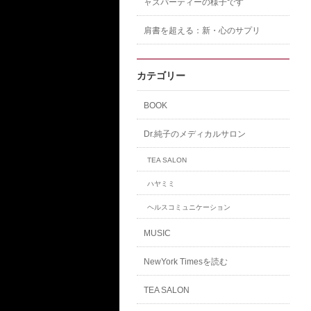
ャズパーティーの様子です
肩書を超える：新・心のサプリ
カテゴリー
BOOK
Dr.純子のメディカルサロン
TEA SALON
ハヤミミ
ヘルスコミュニケーション
MUSIC
NewYork Timesを読む
TEA SALON