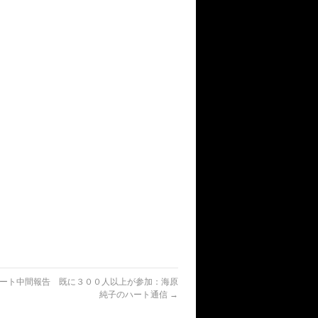
ート中間報告 既に３００人以上が参加：海原
純子のハート通信
→