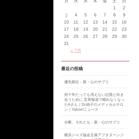
月
火
水
木
金
土
日
1
2
3
4
5
6
7
8
9
10
11
12
13
14
15
16
17
18
19
20
21
22
23
24
25
26
27
28
29
30
31
« 7月
最近の投稿
優先順位：新・心のサプリ
何十年たっても消えない記憶と向き
合うために 災害報道で眠れなくなっ
たAさん｜Dr.純子のメディカルサロ
ン｜Yahoo!ニュース
分断、それとも：新・心のサプリ
横浜ジャズ協会主催アフタヌーンジ