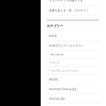
ャズパーティーの様子です
肩書を超える：新・心のサプリ
カテゴリー
BOOK
Dr.純子のメディカルサロン
TEA SALON
ハヤミミ
ヘルスコミュニケーション
MUSIC
NewYork Timesを読む
TEA SALON