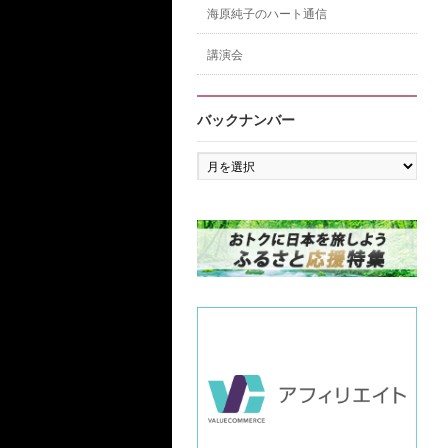
海原純子のハート通信
講演会
バックナンバー
バ
ッ
ク
ナ
ン
バ
ー