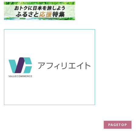
ン
バ
ー
PAGETOP