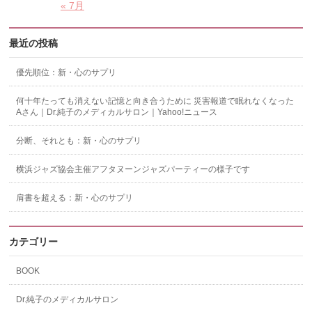
« 7月
最近の投稿
優先順位：新・心のサプリ
何十年たっても消えない記憶と向き合うために 災害報道で眠れなくなった
Aさん｜Dr.純子のメディカルサロン｜Yahoo!ニュース
分断、それとも：新・心のサプリ
横浜ジャズ協会主催アフタヌーンジャズパーティーの様子です
肩書を超える：新・心のサプリ
カテゴリー
BOOK
Dr.純子のメディカルサロン