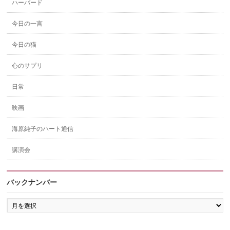
ハーバード
今日の一言
今日の猫
心のサプリ
日常
映画
海原純子のハート通信
講演会
バックナンバー
バ
ッ
ク
ナ