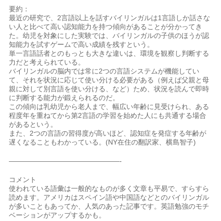
要約：
最近の研究で、2言語以上を話すバイリンガルは1言語しか話さな
い人と比べて高い認知能力を持つ傾向があることが分かってき
た。幼児を対象にした実験では、バイリンガルの子供のほうが認
知能力を試すゲームで高い成績を残すという。
単一言語話者とのもっとも大きな違いは、環境を観察し判断する
力だと考えられている。
バイリンガルの脳内では常に2つの言語システムが機能してい
て、それを状況に応じて使い分ける必要がある（例えば父親と母
親に対して別言語を使い分ける、など）ため、状況を読んで即時
に判断する能力が鍛えられるのだ。
この傾向は乳幼児から老人まで、幅広い年齢に見受けられ、ある
程度年を重ねてから第2言語の学習を始めた人にも共通する場合
があるという。
また、2つの言語の習得度が高いほど、認知症を発症する年齢が
遅くなることもわかっている。(NY在住の翻訳家、横島智子)
————————————————-
コメント
使われている語彙は一般的なものが多く文章も平易で、すらすら
読めます。アメリカはスペイン語や中国語などとのバイリンガル
が多いこともあってか、人気のあった記事です。英語勉強のモチ
ベーションがアップするかも。