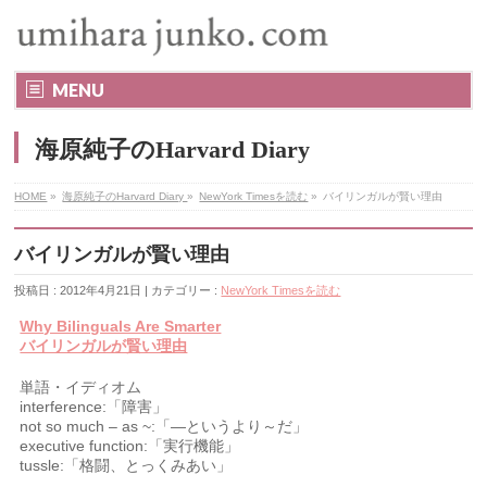
MENU
海原純子のHarvard Diary
HOME
»
海原純子のHarvard Diary
»
NewYork Timesを読む
»
バイリンガルが賢い理由
バイリンガルが賢い理由
投稿日 : 2012年4月21日 | カテゴリー :
NewYork Timesを読む
Why Bilinguals Are Smarter
バイリンガルが賢い理由
単語・イディオム
interference:「障害」
not so much – as ~:「―というより～だ」
executive function:「実行機能」
tussle:「格闘、とっくみあい」