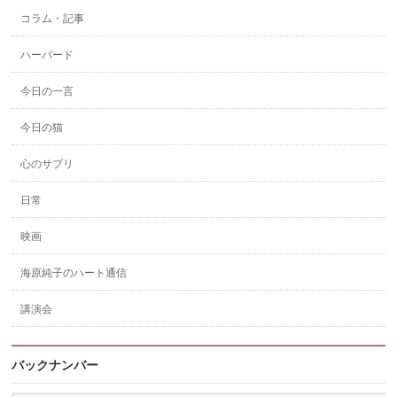
コラム・記事
ハーバード
今日の一言
今日の猫
心のサプリ
日常
映画
海原純子のハート通信
講演会
バックナンバー
バ