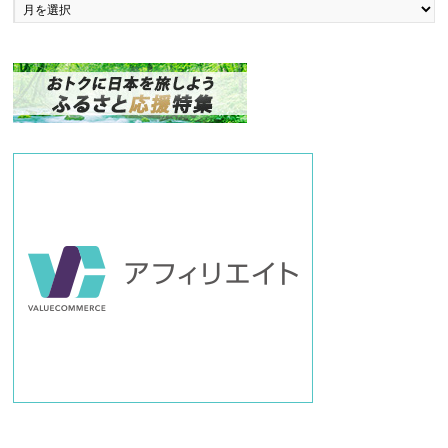
ッ
ク
ナ
ン
バ
ー