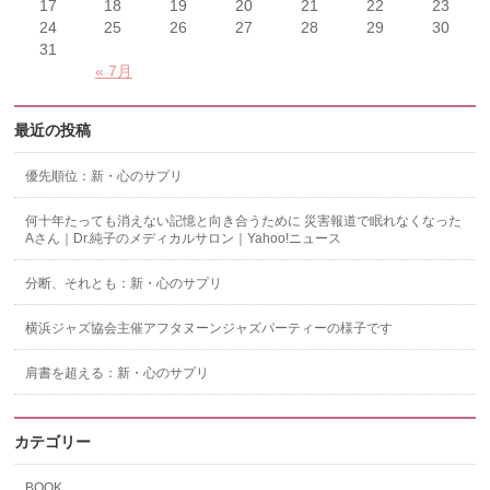
17
18
19
20
21
22
23
24
25
26
27
28
29
30
31
« 7月
最近の投稿
優先順位：新・心のサプリ
何十年たっても消えない記憶と向き合うために 災害報道で眠れなくなった
Aさん｜Dr.純子のメディカルサロン｜Yahoo!ニュース
分断、それとも：新・心のサプリ
横浜ジャズ協会主催アフタヌーンジャズパーティーの様子です
肩書を超える：新・心のサプリ
カテゴリー
BOOK